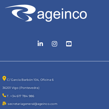
C/ García Barbón 104, Oficina 6
36201 Vigo (Pontevedra)
T. +34 617 784 986
secretariageneral@ageinco.com