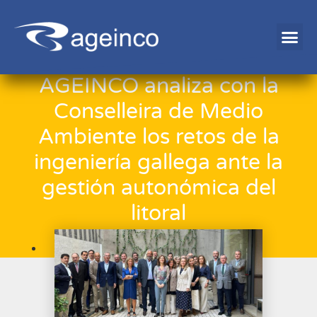
AGEINCO analiza con la
Conselleira de Medio
Ambiente los retos de la
ingeniería gallega ante la
gestión autonómica del
litoral
28/10/2025