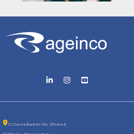
C/ García Barbón 104, Oficina 6