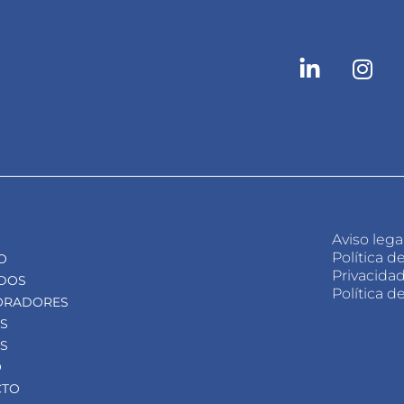
Aviso lega
Política d
O
Privacida
ADOS
Política d
ORADORES
S
AS
O
CTO