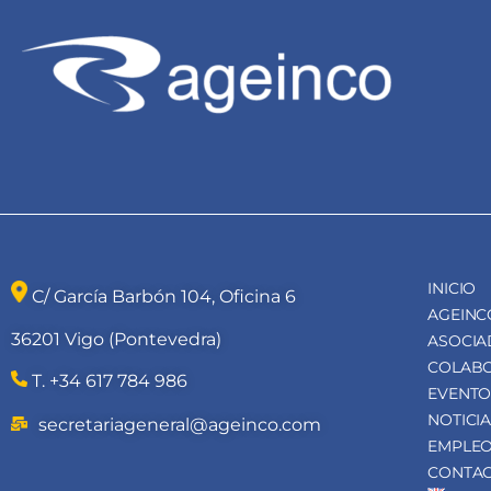
INICIO
C/ García Barbón 104, Oficina 6
AGEINC
36201 Vigo (Pontevedra)
ASOCI
COLAB
T. +34 617 784 986
EVENTO
NOTICI
secretariageneral@ageinco.com
EMPLE
CONTA