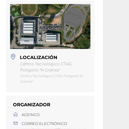
LOCALIZACIÓN
Centro Tecnológico CTAG
Polígono "A Granxa"
Centro Tecnológico CTAG Polígono "A
Granxa"
ORGANIZADOR
AGEINCO
CORREO ELECTRÓNICO