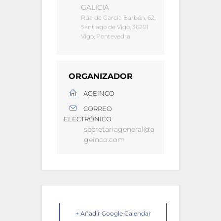
GALICIA
Rúa de García Barbón, 62,
Santiago de Vigo, 36201
Vigo, Pontevedra
ORGANIZADOR
AGEINCO
CORREO
ELECTRÓNICO
secretariageneral@a
geinco.com
+ Añadir Google Calendar