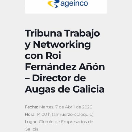
Tribuna Trabajo
y Networking
con Roi
Fernández Añón
– Director de
Augas de Galicia
Fecha:
Martes, 7 de Abril de 2026
Hora:
14:00 h (almuerzo-coloquio)
Lugar:
Círculo de Empresarios de
Galicia