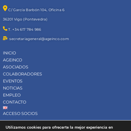
C/ García Barbón 104, Oficina 6
36201 Vigo (Pontevedra)
T. +34 617 784 986
secretariageneral@ageinco.com
INICIO
AGEINCO
ASOCIADOS
COLABORADORES
EVENTOS
NOTICIAS
EMPLEO
CONTACTO
ACCESO SOCIOS
Aviso legal
Utilizamos cookies para ofrecerte la mejor experiencia en