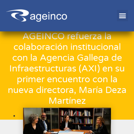
AGEINCO refuerza la
colaboración institucional
con la Agencia Gallega de
Infraestructuras (AXI) en su
primer encuentro con la
nueva directora, María Deza
Martínez
25/11/2025